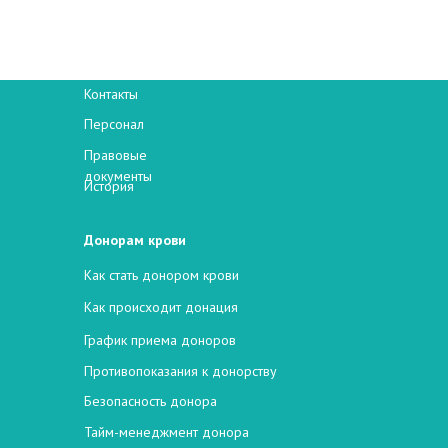
НОВОСИБИРСКИЙ
КЛИНИЧЕСКИЙ ЦЕНТР
КРОВИ
О центре
Контакты
Персонал
Правовые
документы
История
Донорам крови
Как стать донором крови
Как происходит донация
График приема доноров
Противопоказания к донорству
Безопасность донора
Тайм-менеджмент донора