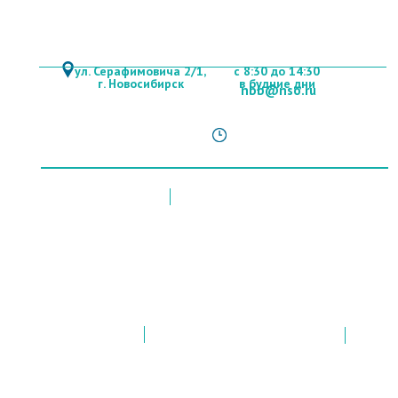
+ 7 (383)353-79-60
ул. Серафимовича 2/1,
с 8:30 до 14:30
г. Новосибирск
в будние дни
nbb@nso.ru