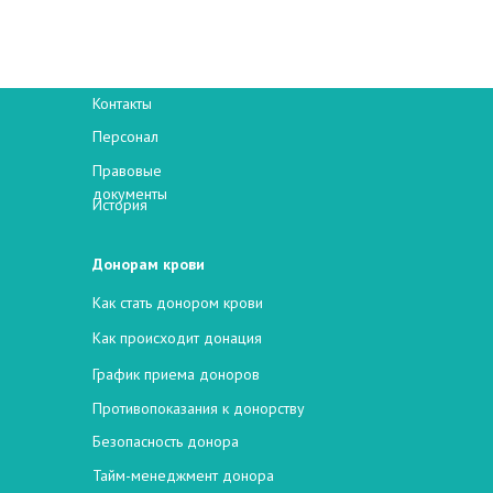
НОВОСИБИРСКИЙ
КЛИНИЧЕСКИЙ ЦЕНТР
КРОВИ
О центре
Контакты
Персонал
Правовые
документы
История
Донорам крови
Как стать донором крови
Как происходит донация
График приема доноров
Противопоказания к донорству
Безопасность донора
Тайм-менеджмент донора