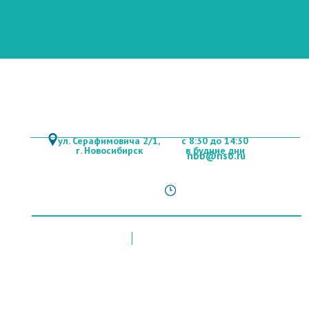
+ 7 (383)353-79-60
ул. Серафимовича 2/1,
с 8:30 до 14:30
г. Новосибирск
в будние дни
nbb@nso.ru